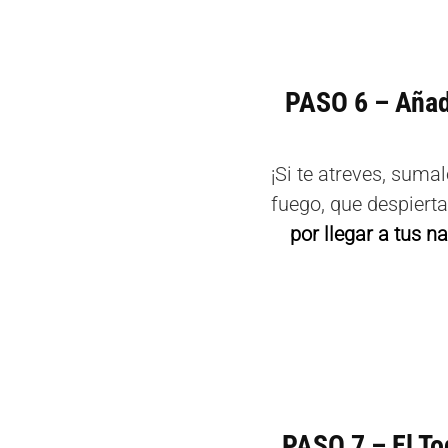
PASO 6 – Añad
¡Si te atreves, sum
fuego, que despierta
por llegar a tus 
PASO 7 – El To