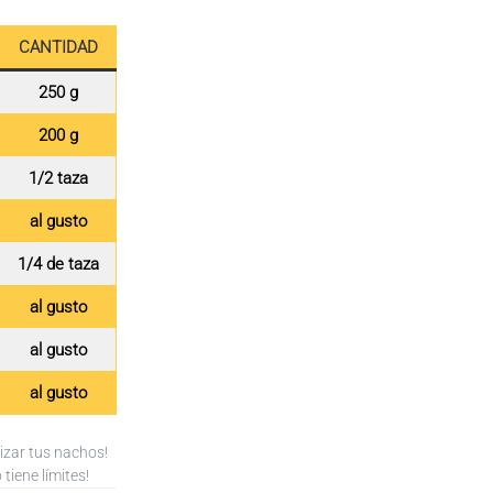
CANTIDAD
250 g
200 g
1/2 taza
al gusto
1/4 de taza
al gusto
al gusto
al gusto
lizar tus nachos!
 tiene límites!