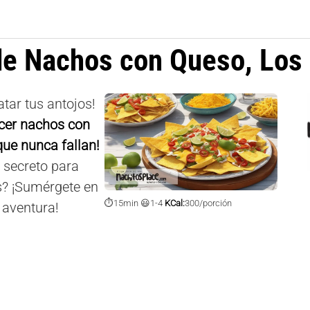
de Nachos con Queso, Los 
tar tus antojos!
cer nachos con
que nunca fallan!
 secreto para
es? ¡Sumérgete en
⏱️15min 😃1-4
KCal:
300/porción
 aventura!