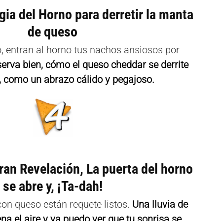
ia del Horno para derretir la manta
de queso
 entran al horno tus nachos ansiosos por
erva bien, cómo el queso cheddar se derrite
, como un abrazo cálido y pegajoso.
an Revelación, La puerta del horno
se abre y, ¡Ta-dah!
on queso están requete listos.
Una lluvia de
na el aire y ya puedo ver que tu sonrisa se