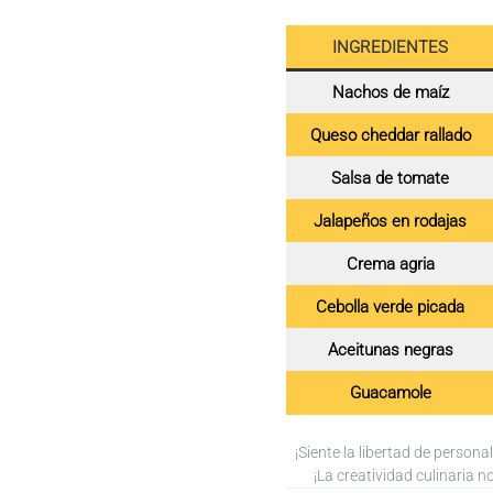
INGREDIENTES
Nachos de maíz
Queso cheddar rallado
Salsa de tomate
Jalapeños en rodajas
Crema agria
Cebolla verde picada
Aceitunas negras
Guacamole
¡Siente la libertad de persona
¡La creatividad culinaria no